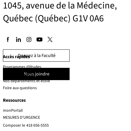
1045, avenue de la Médecine,
Québec (Québec) G1V 0A6
Donnez à la Faculté
Accès rapides
Programmes d’études
Nous joindre
Corps professoral
Nos départements et école
Foire aux questions
Ressources
monPortail
MESURES D'URGENCE
Composer le
418 656-5555